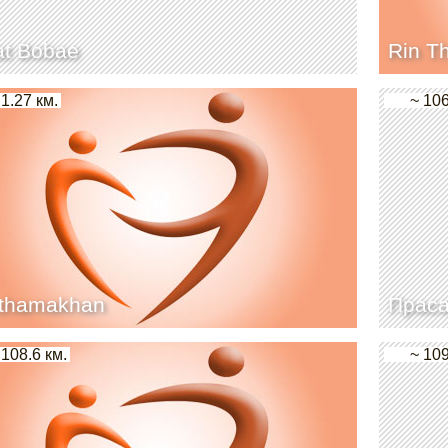
at Bobae
Rin Th
 1.27 км.
~ 106
athamakhan
Праса
 108.6 км.
~ 109