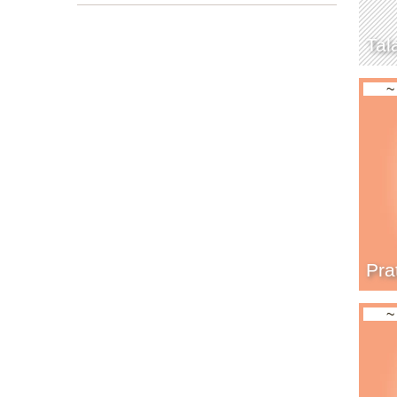
Tal
~
Pr
~