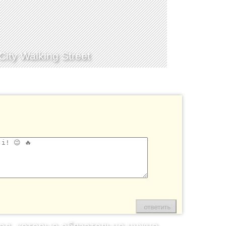
ity Walking Street
юд, которые обязательно нужно