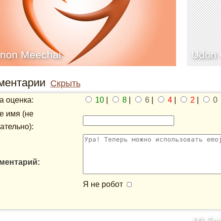
non Meechai
Udon C
ментарии
Скрыть
 оценка:
10
|
8
|
6
|
4
|
2
|
0
 имя (не
ательно):
ментарий:
Я не робот
10 бл