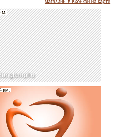
магазины в Кхонкэн на карте
 м.
 Banglamphu
4 км.