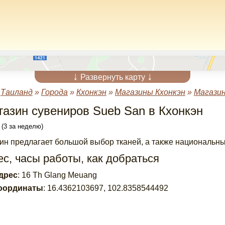
↓
↓
Развернуть карту
»
Таиланд
»
Города
»
Кхонкэн
»
Магазины Кхонкэн
»
Магазин
газин сувениров Sueb San в Кхонкэн
 (3 за неделю)
ин предлагает большой выбор тканей, а также национальны
с, часы работы, как добраться
дрес
:
16 Th Glang Meuang
оординаты
:
16.4362103697
,
102.8358544492