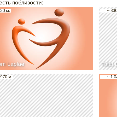
есть поблизости:
 30 м.
~ 830
em Laplae
Talat
 970 м.
~ 1.0