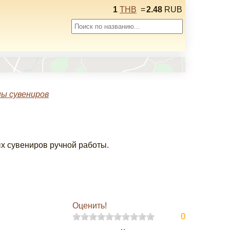
1
THB
=
2.48
RUB
ы сувениров
х сувениров ручной работы.
Оценить!
0