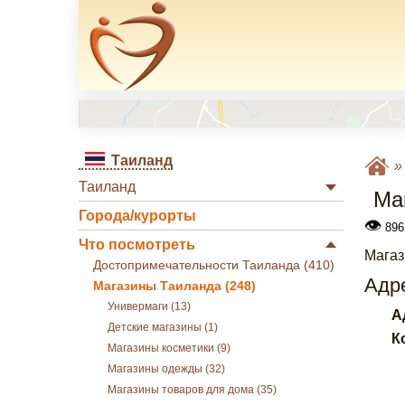
Таиланд
Таиланд
Ма
Города/курорты
👁
896
Что посмотреть
Магаз
Достопримечательности Таиланда (410)
Адре
Магазины Таиланда (248)
Универмаги (13)
А
Детские магазины (1)
К
Магазины косметики (9)
Магазины одежды (32)
Магазины товаров для дома (35)