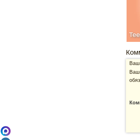
Tee
Ком
Ваша
Ваше
обяз
Ком