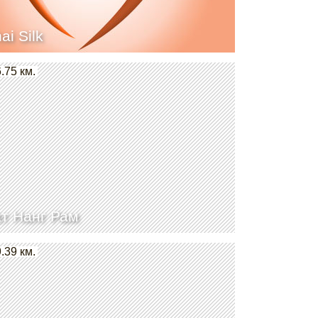
ai Silk
.75 км.
т Нанг Рам
.39 км.