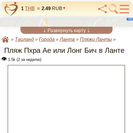
1
THB
=
2.49
RUB
↓
↓
Развернуть карту
»
Таиланд
»
Города
»
Ланта
»
Пляжи Ланты
»
Пляж Пхра Ае или Лонг Бич в Ланте
👁
1.5k (2 за неделю)