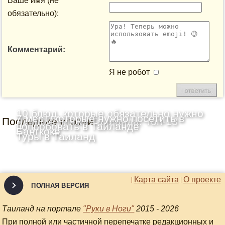
Ваше имя (не
обязательно):
Комментарий:
Я не робот
10 блюд, которые обязательно нужно
7 мест, которые нужно посетить в
Последние статьи
Лучшие пляжи Таиланда: Топ-13
попробовать в Таиланде
Бангкоке
Туры в Таиланд
Карта сайта
О проекте
ПОЛНАЯ ВЕРСИЯ
Таиланд на портале
"Руки в Ноги"
2015 - 2026
При полной или частичной перепечатке редакционных и