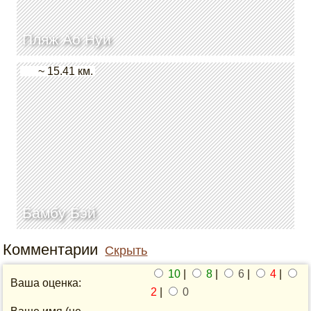
Пляж Ао Нуи
~ 15.41 км.
Бамбу Бэй
Комментарии
Скрыть
10
|
8
|
6
|
4
|
Ваша оценка:
2
|
0