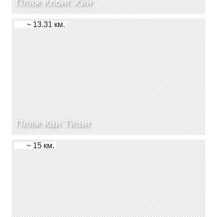
Пляж Клонг Хин
~ 13.31 км.
Пляж Кан Тианг
~ 15 км.