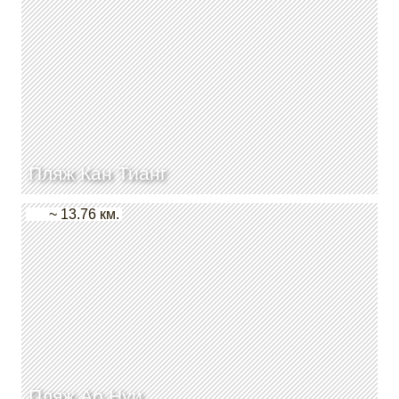
Пляж Кан Тианг
~ 13.76 км.
Пляж Ао Нуи