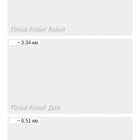
Пляж Клонг Кхонг
~ 3.34 км.
Пляж Клонг Дао
~ 6.51 км.