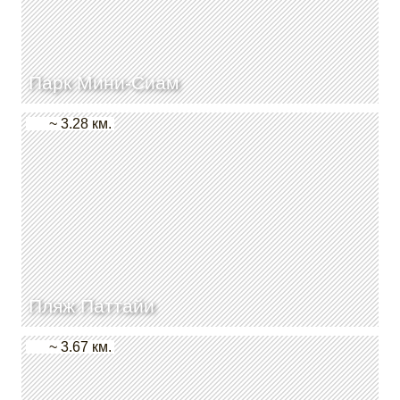
Парк Мини-Сиам
~ 3.28 км.
Пляж Паттайи
~ 3.67 км.