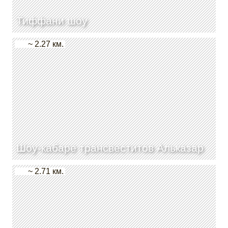
Тиффани шоу
~ 2.27 км.
Шоу-кабаре трансвеститов Альказар
~ 2.71 км.