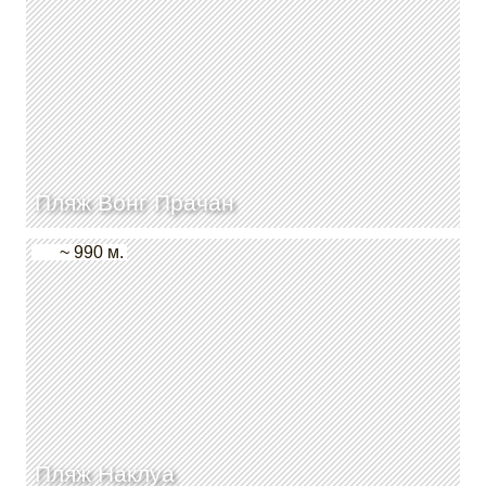
Пляж Вонг Прачан
~ 990 м.
Пляж Наклуа