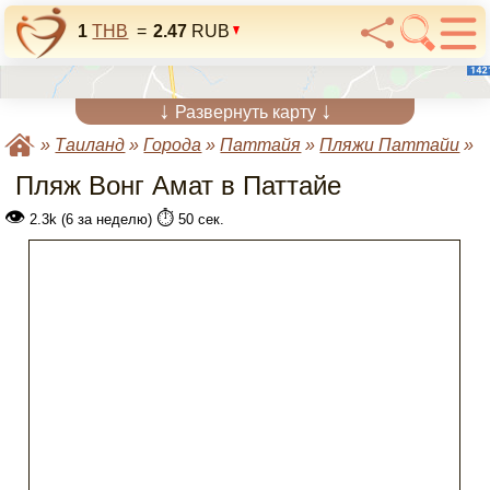
1
THB
=
2.47
RUB
↓
↓
Развернуть карту
»
Таиланд
»
Города
»
Паттайя
»
Пляжи Паттайи
»
Пляж Вонг Амат в Паттайе
👁
⏱️
2.3k (6 за неделю)
50 сек.