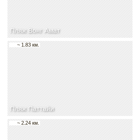
Пляж Вонг Амат
~ 1.83 км.
Пляж Паттайи
~ 2.24 км.