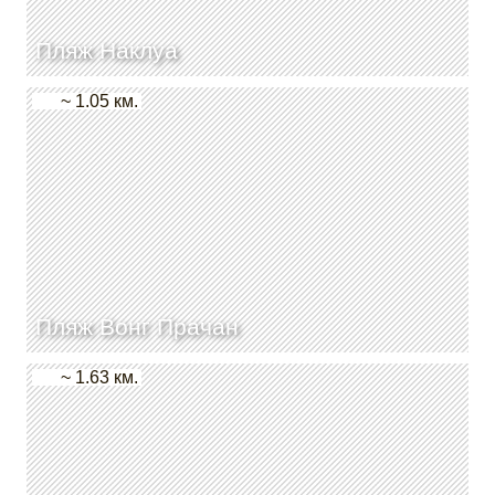
Пляж Наклуа
~ 1.05 км.
Пляж Вонг Прачан
~ 1.63 км.