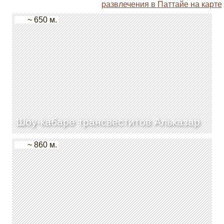
развлечения в Паттайе на карте
~ 650 м.
Шоу-кабаре трансвеститов Альказар
~ 860 м.