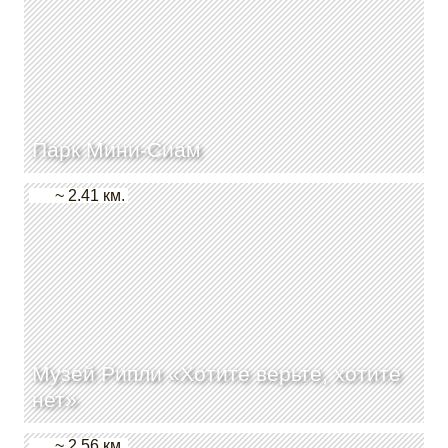
Парк Мини-Сиам
~ 2.41 км.
Музей Рипли «Хотите верьте, хотите
нет»
~ 2.56 км.