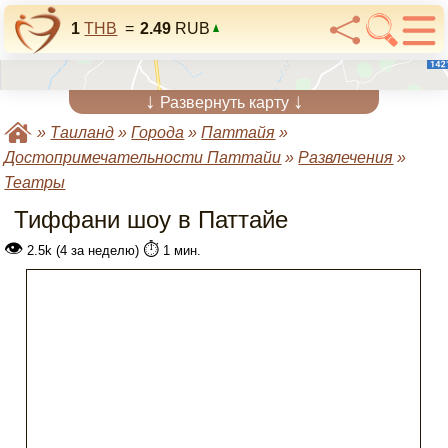
1
THB
=
2.49
RUB
↓
↓
Развернуть карту
»
Таиланд
»
Города
»
Паттайя
»
Достопримечательности Паттайи
»
Развлечения
»
Театры
Тиффани шоу в Паттайе
👁
⏱️
2.5k (4 за неделю)
1 мин.