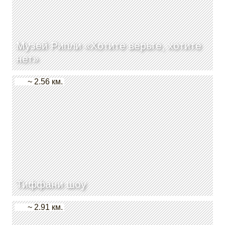
Музей Рипли «Хотите верьте, хотите
нет»
~ 2.56 км.
Тиффани шоу
~ 2.91 км.