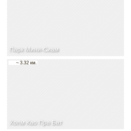
Парк Мини-Сиам
~ 3.32 км.
Холм Као Пра Бат