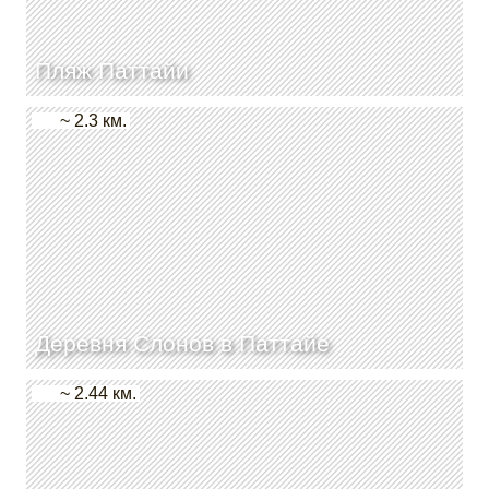
Пляж Паттайи
~ 2.3 км.
Деревня Слонов в Паттайе
~ 2.44 км.