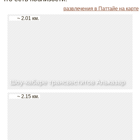
развлечения в Паттайе на карте
~ 2.01 км.
Шоу-кабаре трансвеститов Альказар
~ 2.15 км.