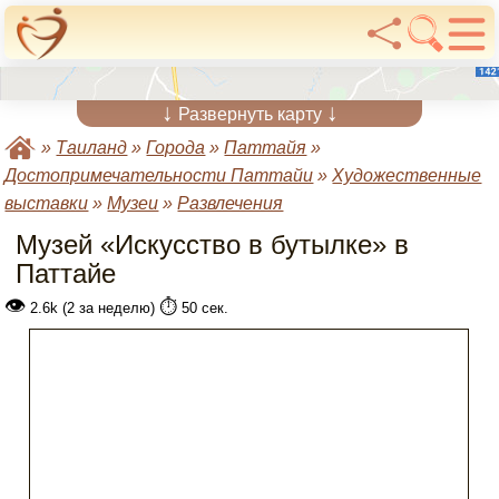
↓
↓
Развернуть карту
»
Таиланд
»
Города
»
Паттайя
»
Достопримечательности Паттайи
»
Художественные
выставки
»
Музеи
»
Развлечения
Музей «Искусство в бутылке» в
Паттайе
👁
⏱️
2.6k (2 за неделю)
50 сек.