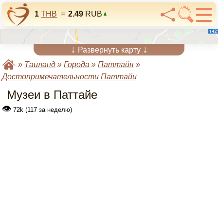
1
THB
=
2.49
RUB
↓
↓
Развернуть карту
»
Таиланд
»
Города
»
Паттайя
»
Достопримечательности Паттайи
Музеи в Паттайе
👁
72k (117 за неделю)