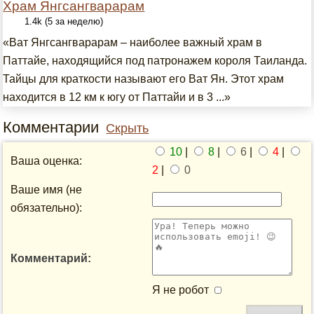
Храм Янгсангварарам
1.4k (5 за неделю)
«Ват Янгсангварарам – наиболее важный храм в
Паттайе, находящийся под патронажем короля Таиланда.
Тайцы для краткости называют его Ват Ян. Этот храм
находится в 12 км к югу от Паттайи и в 3 ...»
Комментарии
Скрыть
10
|
8
|
6
|
4
|
Ваша оценка:
2
|
0
Ваше имя (не
обязательно):
Комментарий:
Я не робот