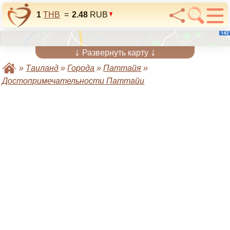
1
THB
=
2.48
RUB
↓
↓
Развернуть карту
»
Таиланд
»
Города
»
Паттайя
»
Достопримечательности Паттайи