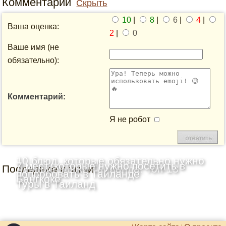
Комментарии
Скрыть
10
|
8
|
6
|
4
|
Ваша оценка:
2
|
0
Ваше имя (не
обязательно):
Комментарий:
Я не робот
10 блюд, которые обязательно нужно
7 мест, которые нужно посетить в
Последние статьи
Лучшие пляжи Таиланда: Топ-13
попробовать в Таиланде
Бангкоке
Туры в Таиланд