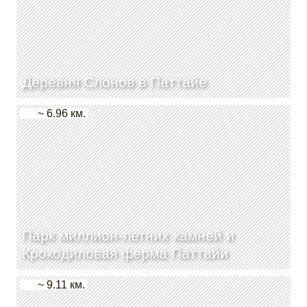
Деревня Слонов в Паттайе
~ 6.96 км.
Парк миллион-летних камней и
Крокодиловая ферма Паттайи
~ 9.11 км.