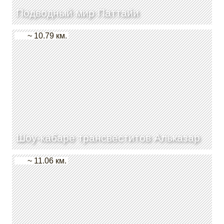
Подводный мир Паттайи
~ 10.79 км.
Шоу-кабаре трансвеститов Альказар
~ 11.06 км.