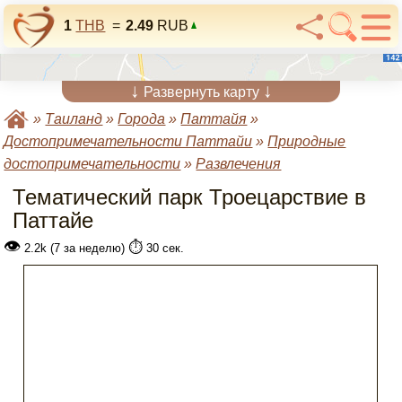
1
THB
=
2.49
RUB
↓
↓
Развернуть карту
»
Таиланд
»
Города
»
Паттайя
»
Достопримечательности Паттайи
»
Природные
достопримечательности
»
Развлечения
Тематический парк Троецарствие в
Паттайе
👁
⏱️
2.2k (7 за неделю)
30 сек.