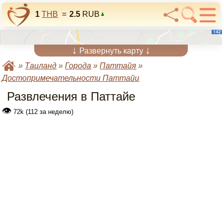
1
THB
=
2.5
RUB
↓
↓
Развернуть карту
»
Таиланд
»
Города
»
Паттайя
»
Достопримечательности Паттайи
Развлечения в Паттайе
👁
72k (112 за неделю)