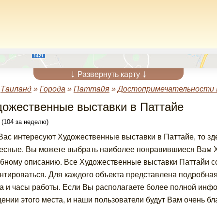
↓
↓
Развернуть карту
»
Таиланд
»
Города
»
Паттайя
»
Достопримечательности
дожественные выставки в Паттайе
 (104 за неделю)
Вас интересуют Художественные выставки в Паттайе, то з
есные. Вы можете выбрать наиболее понравившиеся Вам Х
бному описанию. Все Художественные выставки Паттайи со
нтироваться. Для каждого объекта представлена подробна
а и часы работы. Если Вы располагаете более полной инф
ении этого места, и наши пользователи будут Вам очень бл