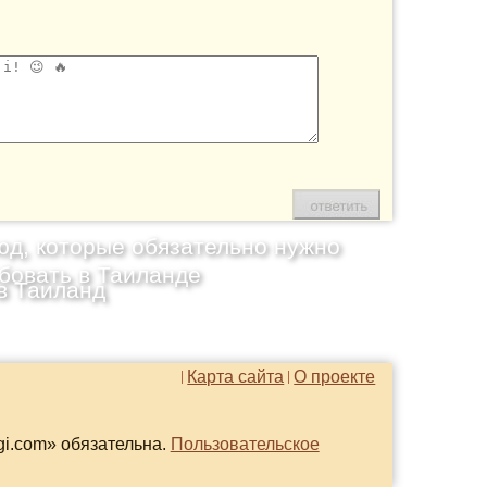
юд, которые обязательно нужно
бовать в Таиланде
в Таиланд
Карта сайта
О проекте
gi.com» обязательна.
Пользовательское