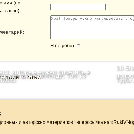
 имя (не
ательно):
ментарий:
Я не робот
10 бл
ест, которые нужно посетить в
шие пляжи Таиланда: Топ-13
попро
ледние статьи
гкоке
Туры 
6
ционных и авторских материалов гиперссылка на «RukiVNo