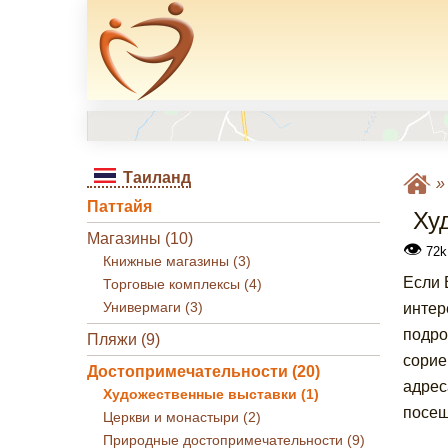
Таиланд
Паттайя
Ху
Магазины (10)
👁
72k
Книжные магазины (3)
Если 
Торговые комплексы (4)
Универмаги (3)
интер
подро
Пляжи (9)
сорие
Достопримечательности (20)
адрес
Художественные выставки (1)
посещ
Церкви и монастыри (2)
Природные достопримечательности (9)