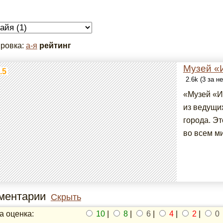
ровка:
а-я
рейтинг
Музей «И
.5
2.6k (3 за н
«Музей «И
из ведущи
города. Э
во всем ми
ментарии
Скрыть
 оценка:
10
|
8
|
6
|
4
|
2
|
0