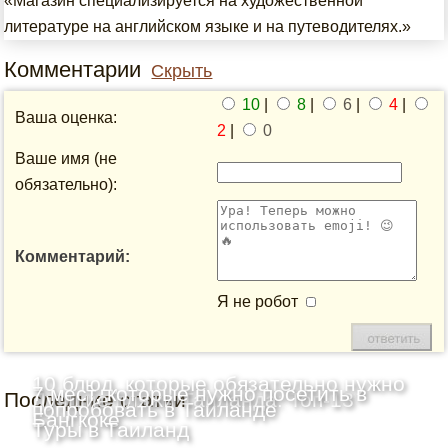
«Магазин специализируется на художественной
литературе на английском языке и на путеводителях.»
Комментарии
Скрыть
10
|
8
|
6
|
4
|
Ваша оценка:
2
|
0
Ваше имя (не
обязательно):
Комментарий:
Я не робот
10 блюд, которые обязательно нужно
7 мест, которые нужно посетить в
Последние статьи
Лучшие пляжи Таиланда: Топ-13
попробовать в Таиланде
Бангкоке
Туры в Таиланд