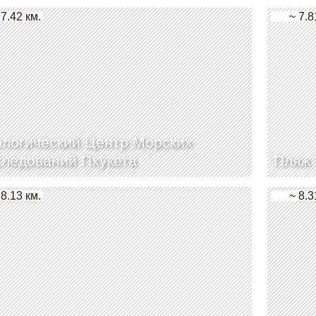
 7.42 км.
~ 7.8
логический Центр Морских
ледований Пхукета
Пляж 
 8.13 км.
~ 8.3