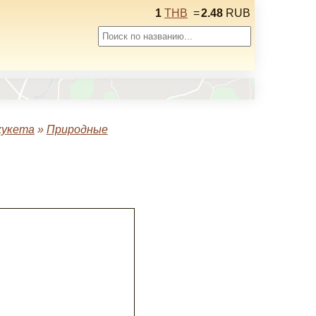
1
THB
=
2.48
RUB
хукета
»
Природные