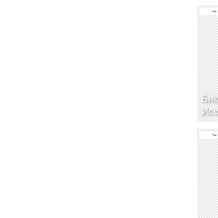
~
Био
Исс
~