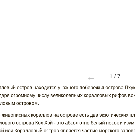
←
1
/
7
ловый остров находится у южного побережья острова Пхуке
даря огромному числу великолепных коралловых рифов вокр
ловым островом.
 живописных кораллов на острове есть два экзотических п
лового острова Кох Хэй - это абсолютно белый песок и изу
эй или Коралловый остров является частью морского запов