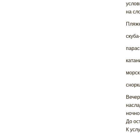
услов
на сло
Пляжн
скуба
парас
катан
морск
снорк
Вечер
насла
ночно
До ос
К усл