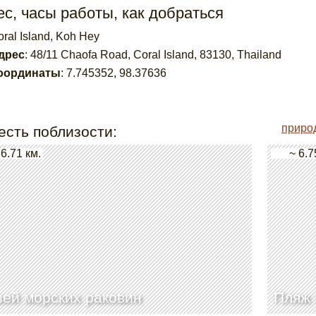
с, часы работы, как добраться
ral Island, Koh Hey
дрес
:
48/11 Chaofa Road, Coral Island, 83130, Thailand
оординаты
:
7.745352
,
98.37636
приро
есть поблизости:
 6.71 км.
~ 6.7
ей морских раковин
Пляж 