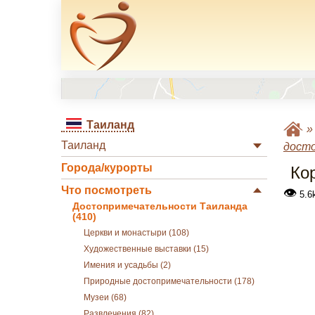
Таиланд
Таиланд
дост
Города/курорты
Ко
Что посмотреть
👁
5.6
Достопримечательности Таиланда
(410)
Церкви и монастыри (108)
Художественные выставки (15)
Имения и усадьбы (2)
Природные достопримечательности (178)
Музеи (68)
Развлечения (82)