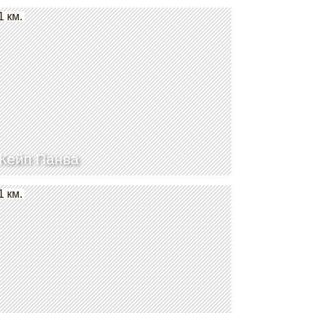
1 км.
Кейп Панва
1 км.