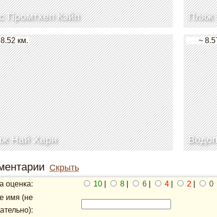
с Промтхеп Кэйп
Пляж 
 8.52 км.
~ 8.5
яж Най Харн
Водоп
ментарии
Скрыть
 оценка:
10
|
8
|
6
|
4
|
2
|
0
 имя (не
ательно):