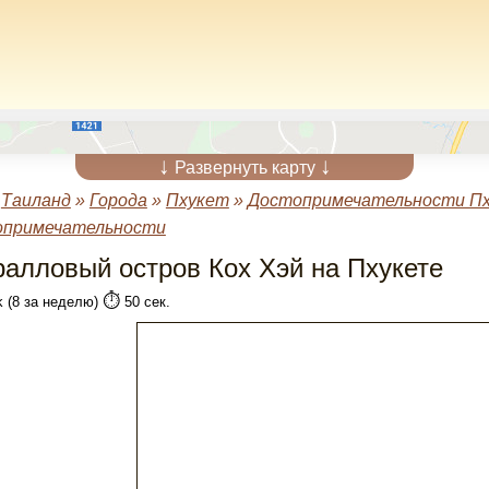
↓
↓
Развернуть карту
»
Таиланд
»
Города
»
Пхукет
»
Достопримечательности П
опримечательности
ралловый остров Кох Хэй на Пхукете
⏱️
k (8 за неделю)
50 сек.