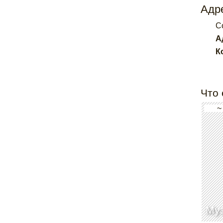
Адре
Co
А
К
Что 
~
Муз