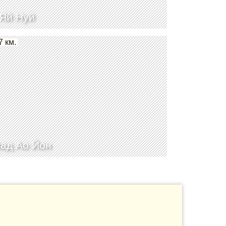
Яй Нуй
7 км.
ад Ао Йон