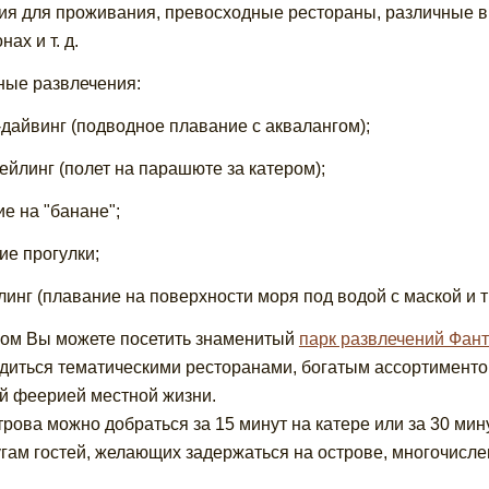
ия для проживания, превосходные рестораны, различные ви
нах и т. д.
ые развлечения:
-дайвинг (подводное плавание с аквалангом);
ейлинг (полет на парашюте за катером);
ие на "банане";
ие прогулки;
линг (плавание на поверхности моря под водой с маской и т
ом Вы можете посетить знаменитый
парк развлечений Фан
диться тематическими ресторанами, богатым ассортимент
й феерией местной жизни.
трова можно добраться за 15 минут на катере или за 30 мин
угам гостей, желающих задержаться на острове, многочисле