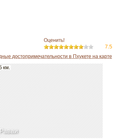
Оценить!
7.5
дные достопримечательности в Пхукете на карте
5 км.
Раваи