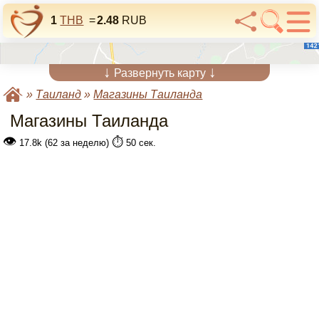
1
THB
=
2.48
RUB
↓
↓
Развернуть карту
»
Таиланд
»
Магазины Таиланда
Магазины Таиланда
👁
⏱️
17.8k (62 за неделю)
50 сек.