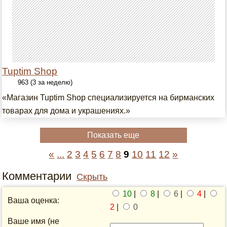
Tuptim Shop
963 (3 за неделю)
«Магазин Tuptim Shop специализируется на бирманских
товарах для дома и украшениях.»
Показать еще
«
...
2
3
4
5
6
7
8
9
10
11
12
»
Комментарии
Скрыть
10
|
8
|
6
|
4
|
Ваша оценка:
2
|
0
Ваше имя (не