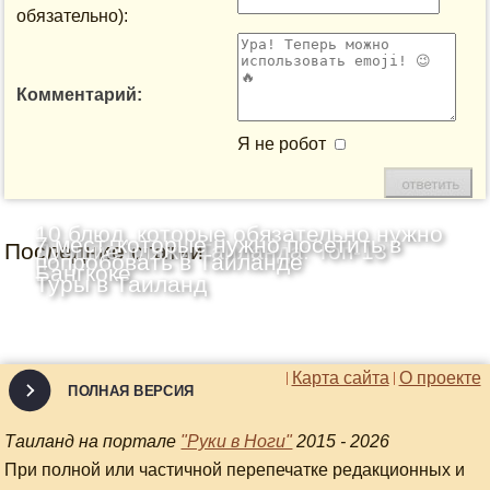
обязательно):
Комментарий:
Я не робот
10 блюд, которые обязательно нужно
7 мест, которые нужно посетить в
Последние статьи
Лучшие пляжи Таиланда: Топ-13
попробовать в Таиланде
Бангкоке
Туры в Таиланд
Карта сайта
О проекте
ПОЛНАЯ ВЕРСИЯ
Таиланд на портале
"Руки в Ноги"
2015 - 2026
При полной или частичной перепечатке редакционных и