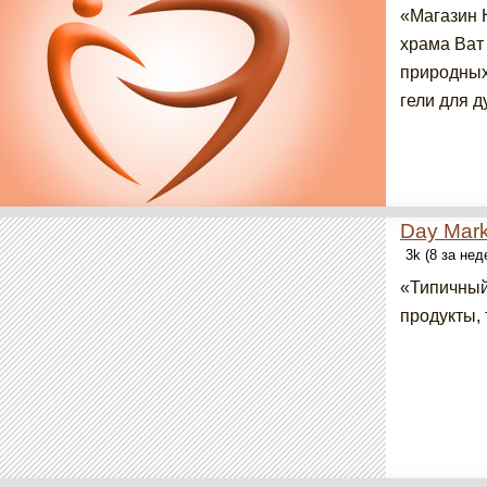
«Магазин H
храма Ват
природных
гели для д
Day Mark
3k (8 за не
«Типичный
продукты, 