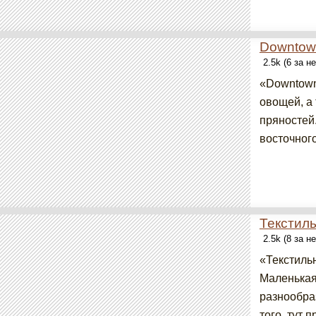
Downtown
2.5k (6 за н
«Downtown 
овощей, а 
пряностей
восточного
Текстиль
2.5k (8 за н
«Текстильн
Маленькая
разнообраз
того, тут 