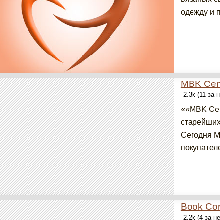
одежду и п
MBK Cen
2.3k (11 за 
««MBK Cent
старейших
Сегодня M
покупателей
Book Cor
2.2k (4 за н