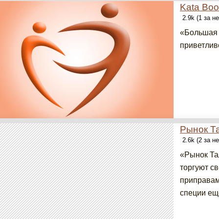
Kata Bo
2.9k (1 за н
«Большая 
приветлив
Рынок Т
2.6k (2 за н
«Рынок Тал
торгуют с
приправам
специи еще