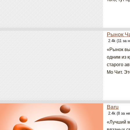
Рынок Ч
2.4k (11 за 
«Рынок вы
одним из 
старого а
Мо Чит. Эт
Baru
2.4k (8 за н
«Лучший м
вязаных с