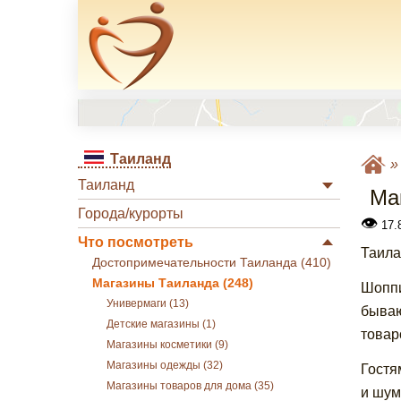
Таиланд
Таиланд
Ма
Города/курорты
👁
17.
Что посмотреть
Таила
Достопримечательности Таиланда (410)
Магазины Таиланда (248)
Шоппи
Универмаги (13)
бываю
Детские магазины (1)
товар
Магазины косметики (9)
Магазины одежды (32)
Гостя
Магазины товаров для дома (35)
и шум