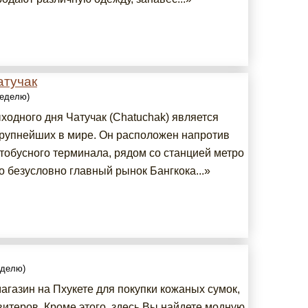
атучак
неделю)
ходного дня Чатучак (Chatuchak) является
крупнейших в мире. Он расположен напротив
втобусного терминала, рядом со станцией метро
о безусловно главный рынок Бангкока...»
еделю)
агазин на Пхукете для покупки кожаных сумок,
витеров. Кроме этого, здесь Вы найдете модную