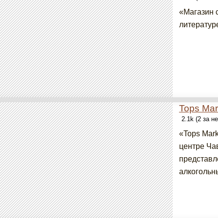
«Магазин 
литературе
Tops Mar
2.1k (2 за н
«Tops Mark
центре Чав
представл
алкогольны