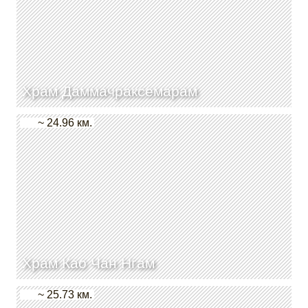
Храм Даммачраксемарам
~ 24.96 км.
Храм Као Чан Нгам
~ 25.73 км.