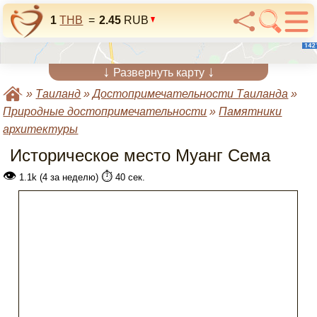
1
THB
=
2.45
RUB
↓
↓
Развернуть карту
»
Таиланд
»
Достопримечательности Таиланда
»
Природные достопримечательности
»
Памятники
архитектуры
Историческое место Муанг Сема
👁
⏱️
1.1k (4 за неделю)
40 сек.