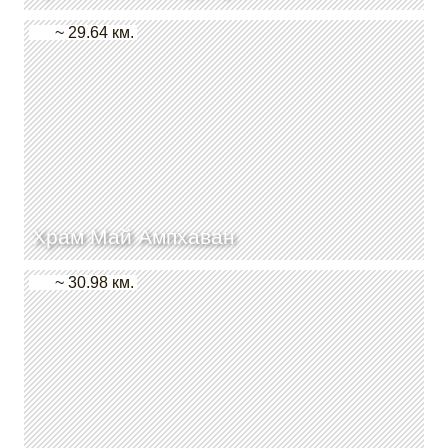
~ 29.64 км.
Храм Май Ампхаван
~ 30.98 км.