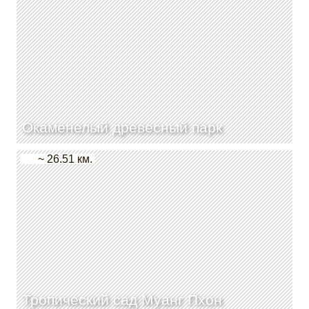
Окаменелый древесный парк
~ 26.51 км.
Тропический сад Муанг Пхон