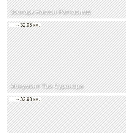
Зоопарк Накхон Ратчасима
~ 32.95 км.
Монумент Тао Суранари
~ 32.98 км.