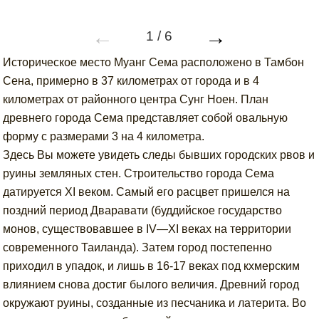
←
→
1
/
6
Историческое место Муанг Сема расположено в Тамбон
Сена, примерно в 37 километрах от города и в 4
километрах от районного центра Сунг Ноен. План
древнего города Сема представляет собой овальную
форму с размерами 3 на 4 километра.
Здесь Вы можете увидеть следы бывших городских рвов и
руины земляных стен. Строительство города Сема
датируется XI веком. Самый его расцвет пришелся на
поздний период Дваравати (буддийское государство
монов, существовавшее в IV—XI веках на территории
современного Таиланда). Затем город постепенно
приходил в упадок, и лишь в 16-17 веках под кхмерским
влиянием снова достиг былого величия. Древний город
окружают руины, созданные из песчаника и латерита. Во