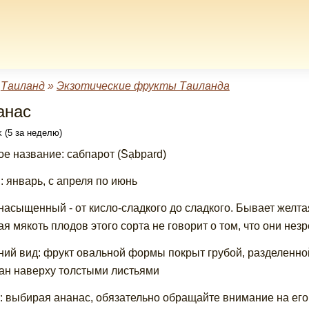
»
Таиланд
»
Экзотические фрукты Таиланда
анас
 (5 за неделю)
ое название: сабпарот (S̄ạbpard)
: январь, с апреля по июнь
 насыщенный - от кисло-сладкого до сладкого. Бывает желта
ая мякоть плодов этого сорта не говорит о том, что они нез
ий вид: фрукт овальной формы покрыт грубой, разделенно
ан наверху толстыми листьями
: выбирая ананас, обязательно обращайте внимание на его