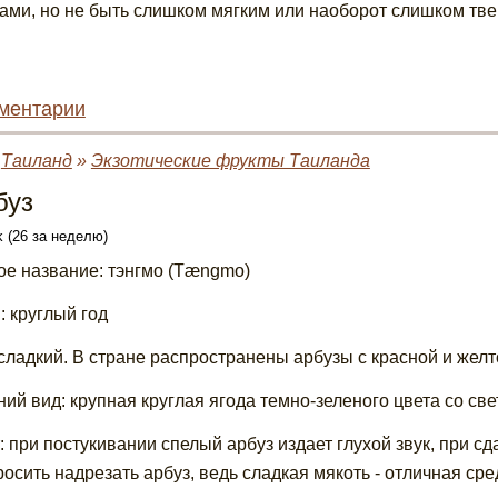
ами, но не быть слишком мягким или наоборот слишком тв
ментарии
»
Таиланд
»
Экзотические фрукты Таиланда
буз
 (26 за неделю)
ое название: тэнгмо (Tængmo)
: круглый год
 сладкий. В стране распространены арбузы с красной и желт
ий вид: крупная круглая ягода темно-зеленого цвета со с
: при постукивании спелый арбуз издает глухой звук, при сд
росить надрезать арбуз, ведь сладкая мякоть - отличная ср