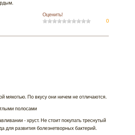
ердым.
Оценить!
0
ой мякотью. По вкусу они ничем не отличаются.
ветлыми полосами
авливании - хруст. Не стоит покупать треснутый
еда для развития болезнетворных бактерий.