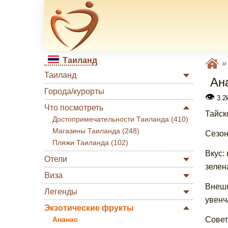
Таиланд
Таиланд
Ан
Города/курорты
👁
3.2k
Что посмотреть
Тайск
Достопримечательности Таиланда (410)
Магазины Таиланда (248)
Сезон
Пляжи Таиланда (102)
Вкус:
Отели
зелен
Виза
Внешн
Легенды
увенч
Экзотические фрукты
Совет
Ананас