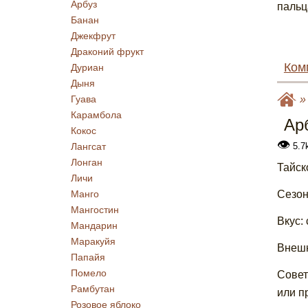
Арбуз
пальц
Банан
Джекфрут
Драконий фрукт
Ком
Дуриан
Дыня
Гуава
Карамбола
Ар
Кокос
👁
5.7k
Лангсат
Лонган
Тайск
Личи
Сезон
Манго
Мангостин
Вкус:
Мандарин
Маракуйя
Внешн
Папайя
Помело
Совет
Рамбутан
или п
Розовое яблоко