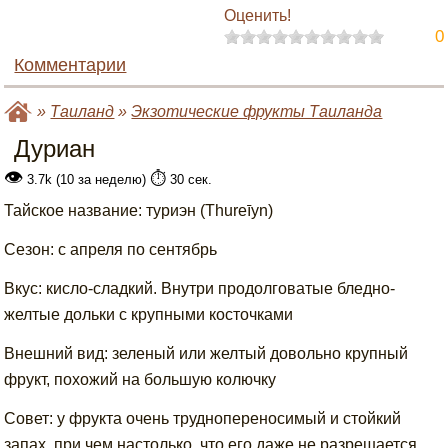
Оценить!
0
Комментарии
»
Таиланд
»
Экзотические фрукты Таиланда
Дуриан
👁
⏱️
3.7k (10 за неделю)
30 сек.
Тайское название: туриэн (Thureīyn)
Сезон: с апреля по сентябрь
Вкус: кисло-сладкий. Внутри продолговатые бледно-
желтые дольки с крупными косточками
Внешний вид: зеленый или желтый довольно крупный
фрукт, похожий на большую колючку
Совет: у фрукта очень труднопереносимый и стойкий
запах, при чем настолько, что его даже не разрешается