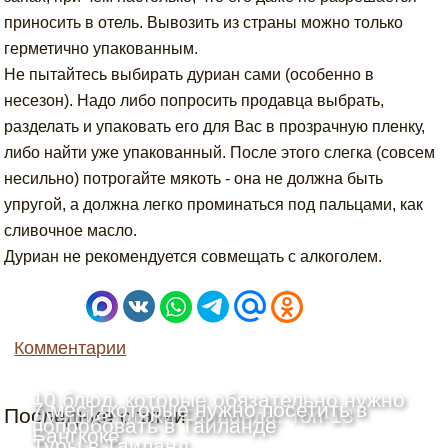
приносить в отель. Вывозить из страны можно только
герметично упакованным.
Не пытайтесь выбирать дуриан сами (особенно в
несезон). Надо либо попросить продавца выбрать,
разделать и упаковать его для Вас в прозрачную пленку,
либо найти уже упакованный. После этого слегка (совсем
несильно) потрогайте мякоть - она не должна быть
упругой, а должна легко проминаться под пальцами, как
сливочное масло.
Дуриан не рекомендуется совмещать с алкоголем.
Комментарии
10 блюд, которые обязательно нужно
7 мест, которые нужно посетить в
Последние статьи
Лучшие пляжи Таиланда: Топ-13
попробовать в Таиланде
Бангкоке
Туры в Таиланд