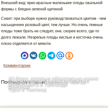
Внешний вид: ярко-красные маленькие плоды овальной
формы с бледно-зеленой щетиной
Совет: при выборе нужно руководствоваться цветом - чем
насыщеннее розовый цвет, тем лучше. Но очень темные
плоды тоже брать не следует, они, скорее всего, где-то
долго лежали. Незрелые плоды кислые и косточка очень
плохо отделяется от мякоти.
Комментарии
10 блюд, которые обязательно нужно
7 мест, которые нужно посетить в
Последние статьи
Лучшие пляжи Таиланда: Топ-13
попробовать в Таиланде
Бангкоке
Туры в Таиланд