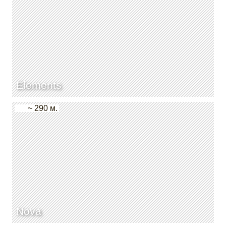
Elements
~ 290 м.
Nova