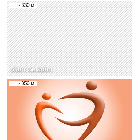
~ 330 м.
Siam Celadon
~ 350 м.