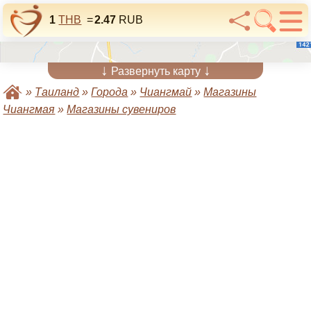
1
THB
=
2.47
RUB
↓
↓
Развернуть карту
»
Таиланд
»
Города
»
Чиангмай
»
Магазины
Чиангмая
»
Магазины сувениров