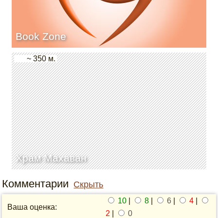
Book Zone
~ 350 м.
Храм Махаван
Комментарии
Скрыть
10
|
8
|
6
|
4
|
Ваша оценка:
2
|
0