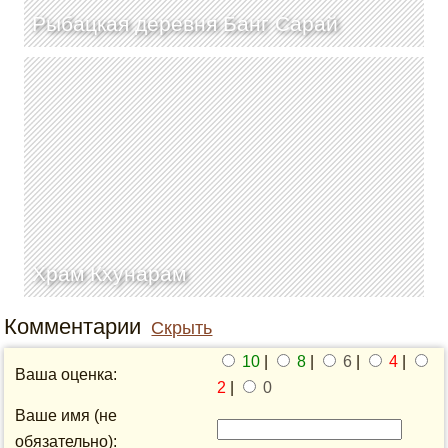
Рыбацкая деревня Банг Сарай
Храм Кхунарам
Комментарии
Скрыть
10
|
8
|
6
|
4
|
Ваша оценка:
2
|
0
Ваше имя (не
обязательно):