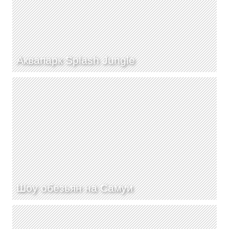
Аквапарк Splash Jungle
Шоу обезьян на Самуи