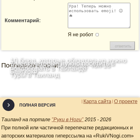
Комментарий:
Я не робот
10 блюд, которые обязательно нужно
7 мест, которые нужно посетить в
Последние статьи
Лучшие пляжи Таиланда: Топ-13
попробовать в Таиланде
Бангкоке
Туры в Таиланд
Карта сайта
О проекте
ПОЛНАЯ ВЕРСИЯ
Таиланд на портале
"Руки в Ноги"
2015 - 2026
При полной или частичной перепечатке редакционных и
авторских материалов гиперссылка на «RukiVNogi.com»