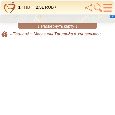
1
THB
=
2.51
RUB
↓
↓
Развернуть карту
»
Таиланд
»
Магазины Таиланда
»
Универмаги