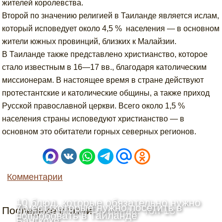
жителей королевства.
Второй по значению религией в Таиланде является ислам,
который исповедует около 4,5 % населения — в основном
жители южных провинций, близких к Малайзии.
В Таиланде также представлено христианство, которое
стало известным в 16—17 вв., благодаря католическим
миссионерам. В настоящее время в стране действуют
протестантские и католические общины, а также приход
Русской православной церкви. Всего около 1,5 %
населения страны исповедуют христианство — в
основном это обитатели горных северных регионов.
Комментарии
10 блюд, которые обязательно нужно
7 мест, которые нужно посетить в
Последние статьи
Лучшие пляжи Таиланда: Топ-13
попробовать в Таиланде
Бангкоке