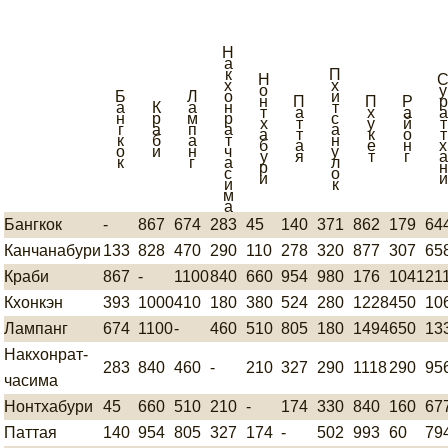
Н
а
к
П
Н
х
х
о
у
Б
Л
о
и
н
П
П
Р
р
а
К
а
н
т
т
а
х
а
а
н
р
м
р
с
х
т
у
й
т
г
а
п
а
а
а
т
к
о
т
к
б
а
т
н
б
а
е
н
х
о
и
н
ч
у
у
я
т
г
а
к
г
а
л
р
н
с
о
и
и
и
к
м
а
Бангкок
-
867
674
283
45
140
371
862
179
64
Канчанабури
133
828
470
290
110
278
320
877
307
65
Краби
867
-
1100
840
660
954
980
176
1041
21
Кхонкэн
393
1000
410
180
380
524
280
1228
450
10
Лампанг
674
1100
-
460
510
805
180
1494
650
13
Накхонрат-
283
840
460
-
210
327
290
1118
290
95
часима
Нонтхабури
45
660
510
210
-
174
330
840
160
67
Паттая
140
954
805
327
174
-
502
993
60
79