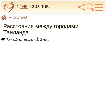
1
THB
=
2.48
RUB
»
Таиланд
Расстояния между городами
Таиланда
👁
⏱️
7.4k (10 за неделю)
2 мин.