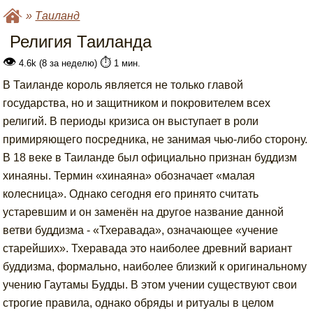
»
Таиланд
Религия Таиланда
👁
⏱️
4.6k (8 за неделю)
1 мин.
В Таиланде король является не только главой
государства, но и защитником и покровителем всех
религий. В периоды кризиса он выступает в роли
примиряющего посредника, не занимая чью-либо сторону.
В 18 веке в Таиланде был официально признан буддизм
хинаяны. Термин «хинаяна» обозначает «малая
колесница». Однако сегодня его принято считать
устаревшим и он заменён на другое название данной
ветви буддизма - «Тхеравада», означающее «учение
старейших». Тхеравада это наиболее древний вариант
буддизма, формально, наиболее близкий к оригинальному
учению Гаутамы Будды. В этом учении существуют свои
строгие правила, однако обряды и ритуалы в целом