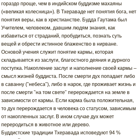
гораздо проще, чем в индийском буддизме махаяны
(«великая колесница»). В Тхераваде нет понятия бога, нет
понятия веры, как в христианстве. Будда Гаутама был
Учителем, человеком, давшим людям знания, как
избавиться от страданий, пробудиться, познать суть
вещей и обрести истинное блаженство в нирване.
Основой учения служит понятие кармы, которая
складывается из заслуги, благостного деяния и дурного
поступка. Накопление заслуг и наполнение своей кармы –
смысл жизней буддиста. После смерти дух попадает либо
в саванну ("небеса"), либо в нарок, где проживает жизнь и
после смерти "на том свете" перерождается на земле в
зависимости от кармы. Если карма была положительная,
то дух перерождается в человека со статусом, зависимым
от накопленных заслуг. В ином случае дух может
переродиться в животное или дерево.
Буддистские традиции Тхеравада исповедуют 94 %