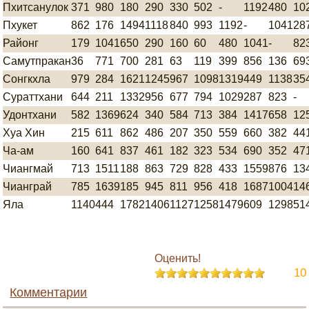
Пхитсанулок
371
980
180
290
330
502
-
1192
480
10
Пхукет
862
176
1494
1118
840
993
1192
-
1041
28
Районг
179
1041
650
290
160
60
480
1041
-
82
Самутпракан
36
771
700
281
63
119
399
856
136
69
Сонгкхла
979
284
1621
1245
967
1098
1319
449
1138
35
Сураттхани
644
211
1332
956
677
794
1029
287
823
-
Удонтхани
582
1369
624
340
584
713
384
1417
658
12
Хуа Хин
215
611
862
486
207
350
559
660
382
44
Ча-ам
160
641
837
461
182
323
534
690
352
47
Чиангмай
713
1511
188
863
729
828
433
1559
876
13
Чианграй
785
1639
185
945
811
956
418
1687
1004
14
Яла
1140
444
1782
1406
1127
1258
1479
609
1298
51
Оценить!
10
Комментарии