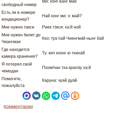
Ми: хонг ванг май
свободный номер
Есть ли в номере
Най хонг ми: э: май?
кондиционер?
Мне нужно такси
Риек тэ́кси: ха:й ной
Мне нужен билет до
Кхо: ту́а пай Чиенгма́й нынг бай
Чиангмая
Где находится
Ту: кеп кхонг ю тхина́й
камера хранения?
Я потерял свой
Пхом/чан тха крапа́у ха:й
чемодан
Помогите,
Каруна: чуай дуа́й
пожалуйста
Комментарии