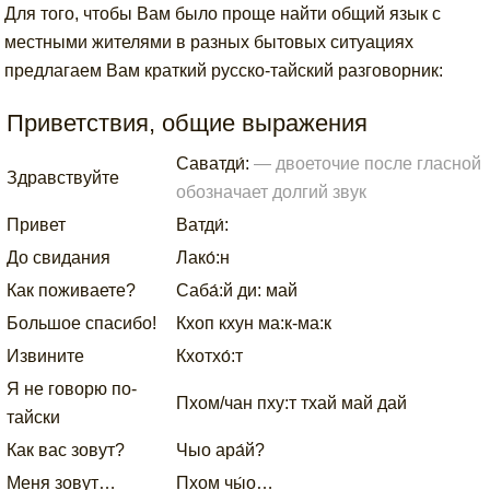
Для того, чтобы Вам было проще найти общий язык с
местными жителями в разных бытовых ситуациях
предлагаем Вам краткий русско-тайский разговорник:
Приветствия, общие выражения
Саватди́:
— двоеточие после гласной
Здравствуйте
обозначает долгий звук
Привет
Ватди́:
До свидания
Лако́:н
Как поживаете?
Cаба́:й ди: май
Большое спасибо!
Кхоп кхун ма:к-ма:к
Извините
Кхотхо́:т
Я не говорю по-
Пхом/чан пху:т тхай май дай
тайски
Как вас зовут?
Чыо ара́й?
Меня зовут…
Пхом чы́о…