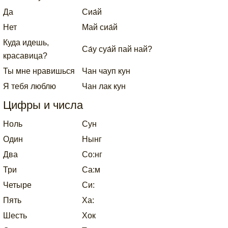
Да
Cиа́й
Нет
Май сиа́й
Куда идешь,
Cа́у суа́й пай най?
красавица?
Ты мне нравишься
Чан чауп кун
Я тебя люблю
Чан лак кун
Цифры и числа
Ноль
Сун
Один
Нынг
Два
Со:нг
Три
Са:м
Четыре
Си:
Пять
Ха:
Шесть
Хок