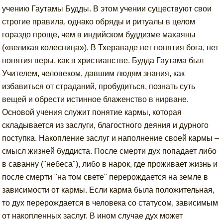
учению Гаутамы Будды. В этом учении существуют свои
строгие правила, однако обряды и ритуалы в целом
гораздо проще, чем в индийском буддизме махаяны
(«великая колесница»). В Тхераваде нет понятия бога, нет
понятия веры, как в христианстве. Будда Гаутама был
Учителем, человеком, давшим людям знания, как
избавиться от страданий, пробудиться, познать суть
вещей и обрести истинное блаженство в нирване.
Основой учения служит понятие кармы, которая
складывается из заслуги, благостного деяния и дурного
поступка. Накопление заслуг и наполнение своей кармы –
смысл жизней буддиста. После смерти дух попадает либо
в саванну ("небеса"), либо в нарок, где проживает жизнь и
после смерти "на том свете" перерождается на земле в
зависимости от кармы. Если карма была положительная,
то дух перерождается в человека со статусом, зависимым
от накопленных заслуг. В ином случае дух может