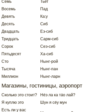
Семь
Тьет
Восемь
Пад
Девять
Ка:у
Десять
Сиб
Двадцать
Еэ-сиб
Тридцать
Сарм-сиб
Сорок
Сеэ-сиб
Пятьдесят
Ха-сиб
Сто
Нынг-рой
Тысяча
Нынг-пан
Миллион
Нынг-ларн
Магазины, гостиницы, аэропорт
Сколько это стоит?
Не́э ла ка та́о лай?
Я куплю это
Шун я се́у мун
Есть ли у вас