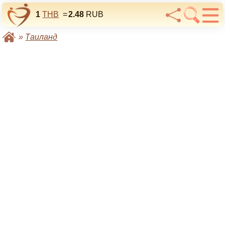
1
THB
=
2.48
RUB
»
Таиланд