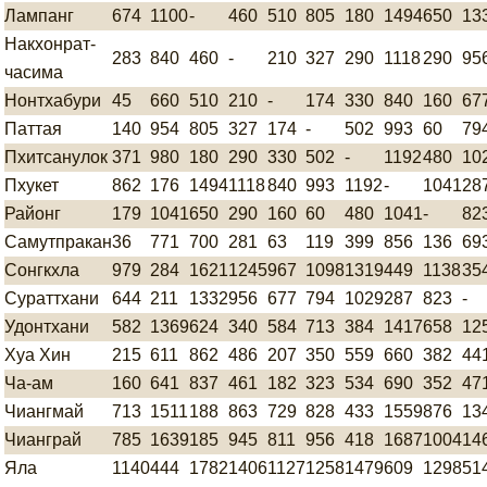
Лампанг
674
1100
-
460
510
805
180
1494
650
13
Накхонрат-
283
840
460
-
210
327
290
1118
290
95
часима
Нонтхабури
45
660
510
210
-
174
330
840
160
67
Паттая
140
954
805
327
174
-
502
993
60
79
Пхитсанулок
371
980
180
290
330
502
-
1192
480
10
Пхукет
862
176
1494
1118
840
993
1192
-
1041
28
Районг
179
1041
650
290
160
60
480
1041
-
82
Самутпракан
36
771
700
281
63
119
399
856
136
69
Сонгкхла
979
284
1621
1245
967
1098
1319
449
1138
35
Сураттхани
644
211
1332
956
677
794
1029
287
823
-
Удонтхани
582
1369
624
340
584
713
384
1417
658
12
Хуа Хин
215
611
862
486
207
350
559
660
382
44
Ча-ам
160
641
837
461
182
323
534
690
352
47
Чиангмай
713
1511
188
863
729
828
433
1559
876
13
Чианграй
785
1639
185
945
811
956
418
1687
1004
14
Яла
1140
444
1782
1406
1127
1258
1479
609
1298
51