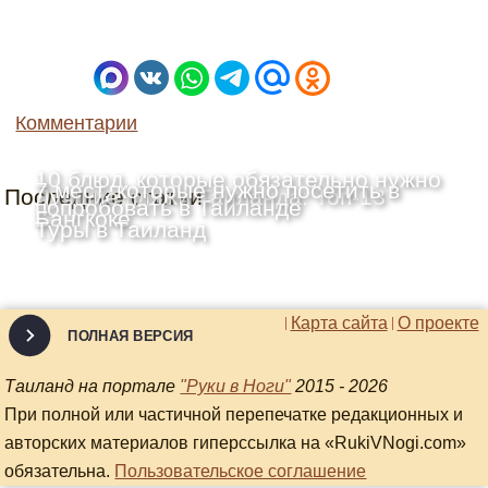
Комментарии
10 блюд, которые обязательно нужно
7 мест, которые нужно посетить в
Последние статьи
Лучшие пляжи Таиланда: Топ-13
попробовать в Таиланде
Бангкоке
Туры в Таиланд
Карта сайта
О проекте
ПОЛНАЯ ВЕРСИЯ
Таиланд на портале
"Руки в Ноги"
2015 - 2026
При полной или частичной перепечатке редакционных и
авторских материалов гиперссылка на «RukiVNogi.com»
обязательна.
Пользовательское соглашение