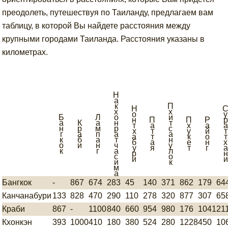
преодолеть, путешествуя по Таиланду, предлагаем вам
таблицу, в которой Вы найдете расстояния между
крупными городами Таиланда. Расстояния указаны в
километрах.
Н
а
к
П
Н
х
х
о
у
Б
Л
о
и
н
П
П
Р
р
а
К
а
н
т
т
а
х
а
а
н
р
м
р
с
х
т
у
й
т
г
а
п
а
а
а
т
к
о
т
к
б
а
т
н
б
а
е
н
х
о
и
н
ч
у
у
я
т
г
а
к
г
а
л
р
н
с
о
и
и
и
к
м
а
Бангкок
-
867
674
283
45
140
371
862
179
64
Канчанабури
133
828
470
290
110
278
320
877
307
65
Краби
867
-
1100
840
660
954
980
176
1041
21
Кхонкэн
393
1000
410
180
380
524
280
1228
450
10