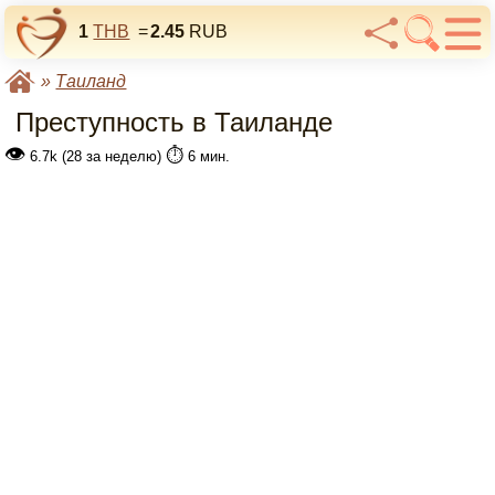
1
THB
=
2.45
RUB
»
Таиланд
Преступность в Таиланде
👁
⏱️
6.7k (28 за неделю)
6 мин.