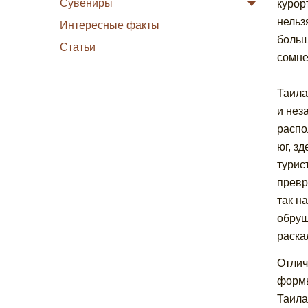
Сувениры
курор
нельз
Интересные факты
больш
Статьи
сомне
Таила
и нез
распо
юг, з
турис
превр
так н
обруш
раска
Отлич
формы
Таила