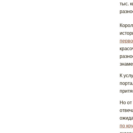
тыс. 
разно
Корол
истор
перво
красо
разно
знаме
К усл
порта
притя
Но от
отвеч
ожида
по кр