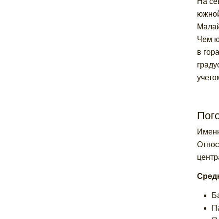
На се
южной
Малай
Чем ю
в гор
граду
учето
Пог
Именн
Относ
центр
Средн
Б
П