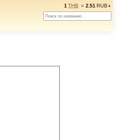
1
THB
=
2.51
RUB