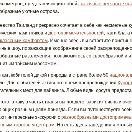
километров, представляющих собой
сказочные песчаные пл
образные уютные острова.
евство Таиланд прекрасно сочетает в себе как несметные к
ических памятников и
достопримечательностей
, так и благ
классным комфортом
. Именно здесь вы встретите поистин
чные шоу, поражающие воображение своей раскрепощеннос
образные развлечения, познакомитесь со своеобразной и и
нитым тайским массажем.
угам любителей дикой природы в стране более 50
национал
ле. Для любителей активного времяпрепровождения
Курор
гательных мест для дайвинга. Любые виды досуга предост
 того, в какую часть страны вы поедете, зависит очень и оч
ающих разным целям приезда. Если вы путешествуете всей
ют интересные экскурсии с
разнообразными достопримеча
упным торговым центрам
. Но есть здесь заведения и «толь