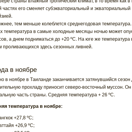
вере страны влажный тропический климат, в то время как в
 частях его сменяет субэкваториальный и экваториальный 
зией.
жнее, тем меньше колеблется среднегодовая температура. 
ах температура в самые холодные месяцы ночью может опус
сов, а днем подниматься до +20 ºС. На юге же температура
м проливающихся здесь сезонных ливней.
ода в ноябре
о в ноябре в Таиланде заканчивается затянувшийся сезон д
ительную прохладу приносит северо-восточный муссон. Он
альную часть страны. Средняя температура + 26 ºС.
яя температура в ноябре:
ангкок +27,8 ºС;
аттайя +26,9 ºС;