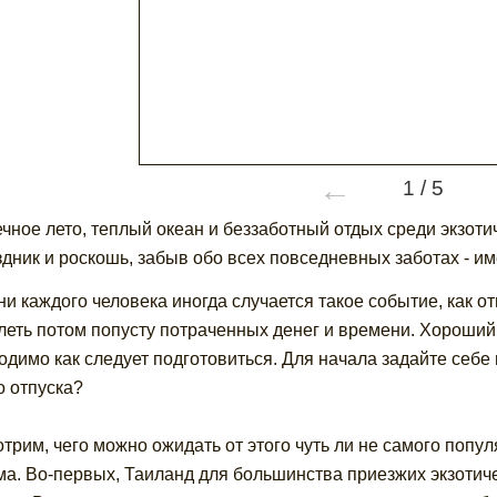
←
1
/
5
ечное лето, теплый океан и беззаботный отдых среди экзоти
здник и роскошь, забыв обо всех повседневных заботах - им
ни каждого человека иногда случается такое событие, как отп
леть потом попусту потраченных денег и времени. Хороший 
одимо как следует подготовиться. Для начала задайте себе 
о отпуска?
трим, чего можно ожидать от этого чуть ли не самого попу
ма. Во-первых, Таиланд для большинства приезжих экзотиче