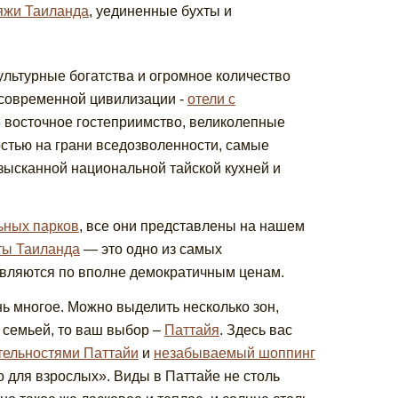
яжи Таиланда
, уединенные бухты и
ультурные богатства и огромное количество
а современной цивилизации -
отели с
е восточное гостеприимство, великолепные
тью на грани вседозволенности, самые
зысканной национальной тайской кухней и
ьных парков
, все они представлены на нашем
ты Таиланда
— это одно из самых
авляются по вполне демократичным ценам.
ень многое. Можно выделить несколько зон,
 семьей, то ваш выбор –
Паттайя
. Здесь вас
тельностями Паттайи
и
незабываемый шоппинг
ко для взрослых». Виды в Паттайе не столь