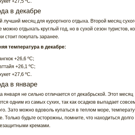
укет +27,5 ºС.
ода в декабре
 лучший месяц для курортного отдыха. Второй месяц сухого 
е можно отдыхать круглый год, но в сухой сезон туристов, к
ки стоит покупать заранее.
яя температура в декабре:
ангкок +26,6 ºС;
аттайя +26,1 ºС;
укет +27,6 ºС.
да в январе
а января не сильно отличается от декабрьской. Этот месяц
ется одним из самых сухих, так как осадков выпадает совсе
го. Зато можно вдоволь купаться в теплом море, температур
е. Только будьте осторожны, помните, что находиться долго
езащитными кремами.