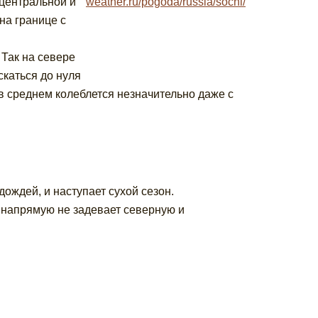
 центральной и
weather.ru/pogoda/russia/sochi/
на границе с
Так на севере
каться до нуля
 в среднем колеблется незначительно даже с
ождей, и наступает сухой сезон.
 напрямую не задевает северную и