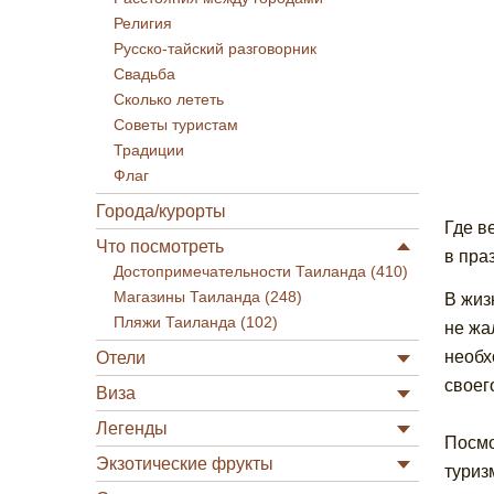
Религия
Русско-тайский разговорник
Свадьба
Сколько лететь
Советы туристам
Традиции
Флаг
Города/курорты
Где в
Что посмотреть
в пра
Достопримечательности Таиланда (410)
Магазины Таиланда (248)
В жиз
Пляжи Таиланда (102)
не жа
необх
Отели
своег
Виза
Легенды
Посмо
Экзотические фрукты
туриз