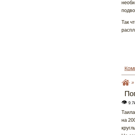
необх
подво
Так ч
распл
Ком
По
👁
9.7
Таила
на 20
кругл