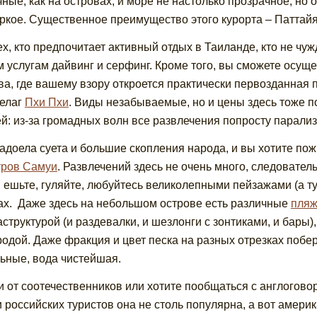
чные, как на островах, и море не настолько прозрачное, но 
ркое. Существенное преимущество этого курорта – Паттайя 
ех, кто предпочитает активный отдых в Таиланде, кто не чуж
 услугам дайвинг и серфинг. Кроме того, вы сможете осуще
ва, где вашему взору откроется практически первозданная 
елаг
Пхи Пхи
. Виды незабываемые, но и цены здесь тоже по
й: из-за громадных волн все развлечения попросту парализ
адоела суета и большие скопления народа, и вы хотите по
тров Самуи
. Развлечений здесь не очень много, следовател
, ешьте, гуляйте, любуйтесь великолепными пейзажами (а тут
ах. Даже здесь на небольшом острове есть различные
пля
структурой (и раздевалки, и шезлонги с зонтиками, и бары),
родой. Даже фракция и цвет песка на разных отрезках побе
ьные, вода чистейшая.
и от соотечественников или хотите пообщаться с англогов
 российских туристов она не столь популярна, а вот америка