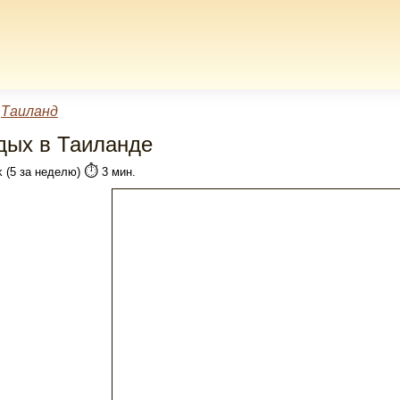
»
Таиланд
дых в Таиланде
⏱️
k (5 за неделю)
3 мин.