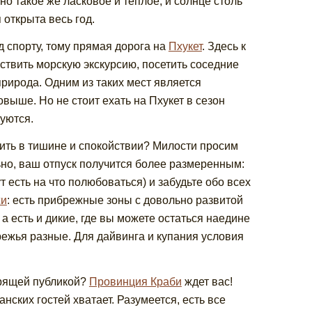
оно такое же ласковое и теплое, и солнце столь
открыта весь год.
д спорту, тому прямая дорога на
Пхукет
. Здесь к
ствить морскую экскурсию, посетить соседние
природа. Одним из таких мест является
выше. Но не стоит ехать на Пхукет в сезон
уются.
жить в тишине и спокойствии? Милости просим
ьно, ваш отпуск получится более размеренным:
 есть на что полюбоваться) и забудьте обо всех
жи
: есть прибрежные зоны с довольно развитой
 а есть и дикие, где вы можете остаться наедине
режья разные. Для дайвинга и купания условия
орящей публикой?
Провинция Краби
ждет вас!
нских гостей хватает. Разумеется, есть все