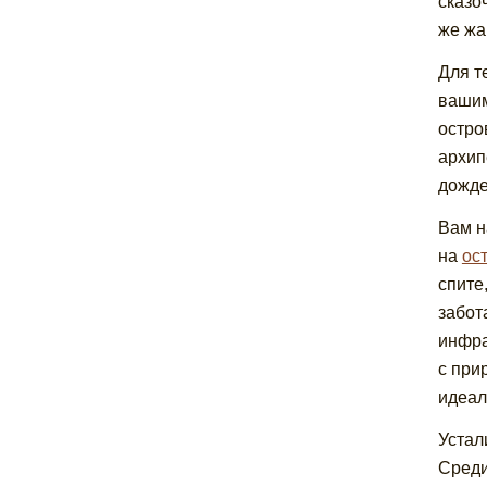
сказо
же жа
Для т
вашим
остро
архип
дожде
Вам н
на
ос
спите
забот
инфра
с при
идеал
Устал
Среди