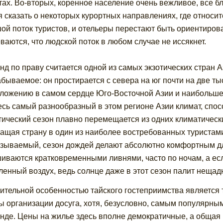
тах. Во-вторых, коренное население очень вежливое, все б
я сказать о некоторых курортных направлениях, где относи
ой поток туристов, и отельеры перестают быть ориентирова
ваются, что людской поток в любом случае не иссякнет.
нд по праву считается одной из самых экзотических стран 
абываемое: он простирается с севера на юг почти на две т
ложению в самом сердце Юго-Восточной Азии и наибольшей
десь самый разнообразный в этом регионе Азии климат, спо
тический сезон плавно перемещается из одних климатических
ащая страну в один из наиболее востребованных туристами 
азываемый, сезон дождей делают абсолютно комфортным дл
иваются кратковременными ливнями, часто по ночам, а есл
ленный воздух, ведь солнце даже в этот сезон палит нещад
ительной особенностью тайского гостеприимства является 
 организации досуга, хотя, безусловно, самым популярным
нде. Цены на жилье здесь вполне демократичные, а общая 