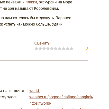
ные пейзажи и
пляжи
, экскурсии на море,
рт не зря называют Королевским.
но вам хотелось бы отдохнуть. Заранее
ок успеть как можно больше. Удачи!
Оценить!
0
а на юг почти
world-
чему здесь
weather.ru/pogoda/thailand/bangkok/
https://world-