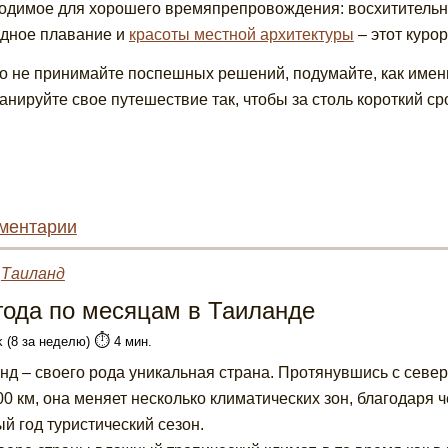
одимое для хорошего времяпрепровождения: восхититель
дное плавание и
красоты местной архитектуры
– этот куро
то не принимайте поспешных решений, подумайте, как имен
анируйте свое путешествие так, чтобы за столь короткий ср
ментарии
»
Таиланд
года по месяцам в Таиланде
⏱️
k (8 за неделю)
4 мин.
нд – своего рода уникальная страна. Протянувшись с север
00 км, она меняет несколько климатических зон, благодаря 
ый год туристический сезон.